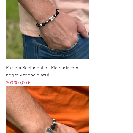
Pulsera Rectangular - Plateada con
negro y topacio azul.
Price
300 000,00 €