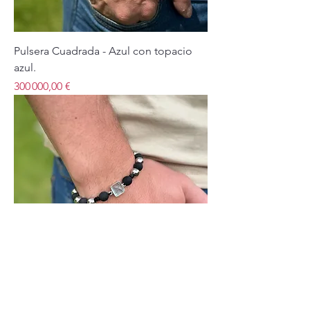
Pulsera Cuadrada - Azul con topacio
azul.
Price
300 000,00 €
Pulsera Cuadrada - Plateada con negro