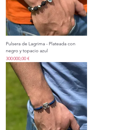
Pulsera de Lagrima - Plateada con
negro y topacio azul
Price
300 000,00 €